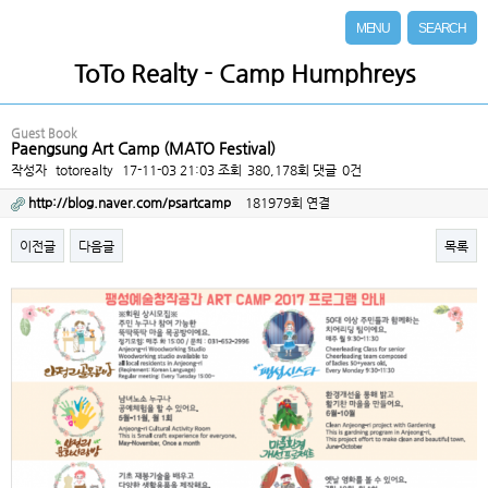
MENU
SEARCH
ToTo Realty - Camp Humphreys
Guest Book
Paengsung Art Camp (MATO Festival)
작성자
totorealty
17-11-03 21:03
조회
380,178회
댓글
0건
http://blog.naver.com/psartcamp
181979회 연결
이전글
다음글
목록
본문