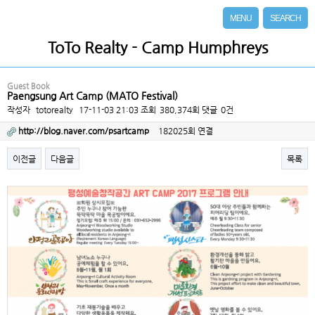
MENU
SEARCH
ToTo Realty - Camp Humphreys
Guest Book
Paengsung Art Camp (MATO Festival)
작성자
totorealty
17-11-03 21:03
조회
380,374회
댓글
0건
http://blog.naver.com/psartcamp
182025회 연결
이전글
다음글
목록
본문